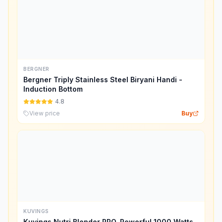
BERGNER
Bergner Triply Stainless Steel Biryani Handi -
Induction Bottom
4.8
View price
Buy
KUVINGS
Kuvings Nutri Blender PRO, Powerful 1000 Watts