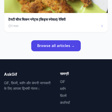
टेस्टी चीज चिकन नगेट्स (किड्स स्पेशल) रेसिपी
1
min
Browse all articles →
सामग्री
AskGif
GIF
GIF, फ़िल्में, ब्लॉग और कंपनी जानकारी
के लिए आपका द्विभाषी गंतव्य।
ब्लॉग
फ़िल्में
कंपनियाँ