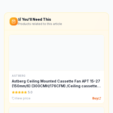
🛒 You'll Need This
Products related to this article
ASTBERG
Astberg Ceiling Mounted Cassette Fan APT 15-27
(150mm/6) (300CMH/176CFM) /Ceiling cassette
Exhaust/Fresh Air Ventilation System/2 year
5.0
warranty/ISO, CE, RoHS Certified/European
View price
Buy
Standards