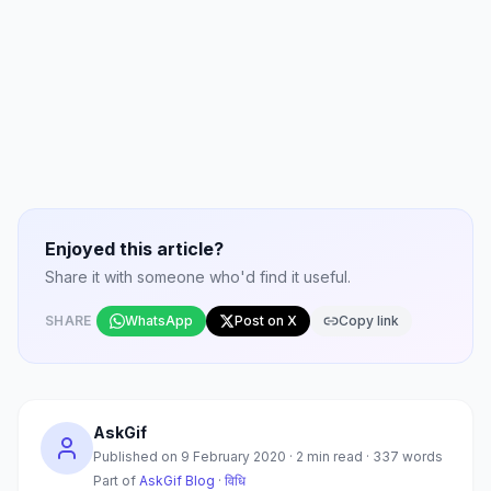
Enjoyed this article?
Share it with someone who'd find it useful.
SHARE
WhatsApp
Post on X
Copy link
AskGif
Published on
9 February 2020
·
2
min read ·
337
words
Part of
AskGif Blog
·
विधि