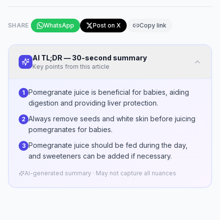
SHARE
WhatsApp
Post on X
Copy link
AI TL;DR — 30-second summary
Key points from this article
Pomegranate juice is beneficial for babies, aiding
1
digestion and providing liver protection.
Always remove seeds and white skin before juicing
2
pomegranates for babies.
Pomegranate juice should be fed during the day,
3
and sweeteners can be added if necessary.
AI-generated summary · May not capture all nuances