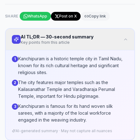
SHARE
WhatsApp
Post on X
Copy link
AI TL;DR — 30-second summary
Key points from this article
Kanchipuram is a historic temple city in Tamil Nadu,
1
known for its rich cultural heritage and significant
religious sites.
The city features major temples such as the
2
Kailasanathar Temple and Varadharaja Perumal
Temple, important for Hindu pilgrimage.
Kanchipuram is famous for its hand woven silk
3
sarees, with a majority of the local workforce
engaged in the weaving industry.
AI-generated summary · May not capture all nuances