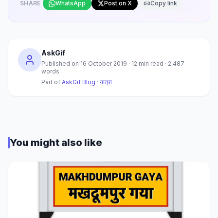
SHARE
WhatsApp
Post on X
Copy link
AskGif
Published on
16 October 2019
·
12
min read ·
2,487
words
Part of
AskGif Blog
·
यात्रा
You might also like