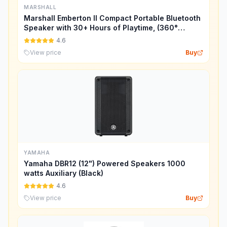
MARSHALL
Marshall Emberton II Compact Portable Bluetooth
Speaker with 30+ Hours of Playtime, (360°
Sound), Dust & Waterproof (IP67) – Cream.
4.6
View price
Buy
YAMAHA
Yamaha DBR12 (12") Powered Speakers 1000
watts Auxiliary (Black)
4.6
View price
Buy