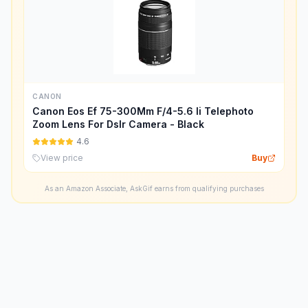
CANON
Canon Eos Ef 75-300Mm F/4-5.6 Ii Telephoto
Zoom Lens For Dslr Camera - Black
4.6
View price
Buy
As an Amazon Associate, AskGif earns from qualifying purchases