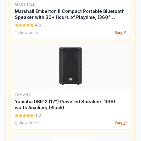
MARSHALL
Marshall Emberton II Compact Portable Bluetooth
Speaker with 30+ Hours of Playtime, (360°
Sound), Dust & Waterproof (IP67) – Cream.
4.6
View price
Buy
YAMAHA
Yamaha DBR12 (12") Powered Speakers 1000
watts Auxiliary (Black)
4.6
View price
Buy