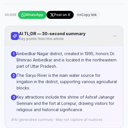
SHARE
WhatsApp
Post on X
Copy link
AI TL;DR — 30-second summary
Key points from this article
Ambedkar Nagar district, created in 1995, honors Dr.
1
Bhimrao Ambedkar and is located in the northeastern
part of Uttar Pradesh.
The Saryu River is the main water source for
2
irrigation in the district, supporting various agricultural
blocks.
Key attractions include the shrine of Ashraf Jahangir
3
Semnani and the fort at Lorepur, drawing visitors for
religious and historical significance.
AI-generated summary · May not capture all nuances