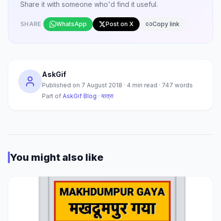
Share it with someone who'd find it useful.
SHARE
WhatsApp
Post on X
Copy link
AskGif
Published on
7 August 2018
·
4
min read ·
747
words
Part of
AskGif Blog
·
यात्रा
You might also like