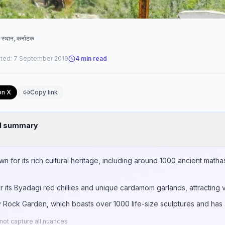
्ष स्थान, कर्नाटक
ted:
7 September 2019
4
min read
on X
Copy link
nd summary
wn for its rich cultural heritage, including around 1000 ancient ma
its Byadagi red chillies and unique cardamom garlands, attracting vi
v Rock Garden, which boasts over 1000 life-size sculptures and has
ot capture all nuances