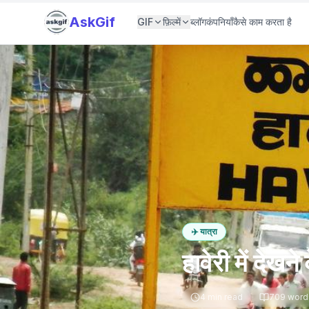
AskGif
GIF
फ़िल्में
ब्लॉग
कंपनियाँ
कैसे काम करता है
✈️
यात्रा
हावेरी में देखन
4
min read
709
word