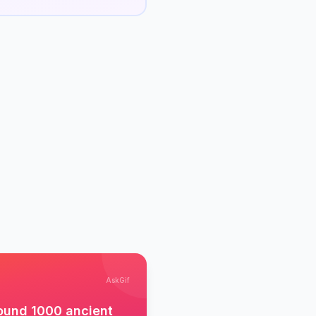
AskGif
around 1000 ancient