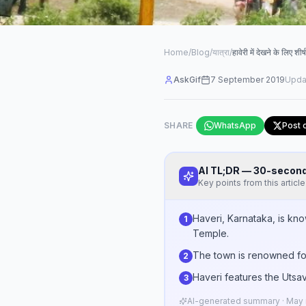
Home
/
Blog
/
यात्रा
/
हावेरी में देखने के लिए शीर
AskGif
7 September 2019
Upda
SHARE
WhatsApp
Post 
AI TL;DR — 30-seco
Key points from this article
Haveri, Karnataka, is kno
1
Temple.
The town is renowned for 
2
Haveri features the Utsa
3
AI-generated summary · May n