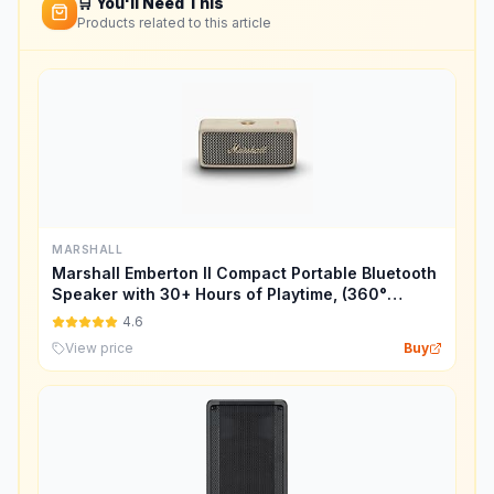
🛒 You'll Need This
Products related to this article
MARSHALL
Marshall Emberton II Compact Portable Bluetooth
Speaker with 30+ Hours of Playtime, (360°
Sound), Dust & Waterproof (IP67) – Cream.
4.6
View price
Buy