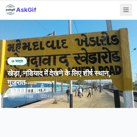
AskGif
✈️
यात्रा
खेड़ा, नडियाद में देखने के लिए शीर्ष स्थान,
गुजरात
1
min read
249
words