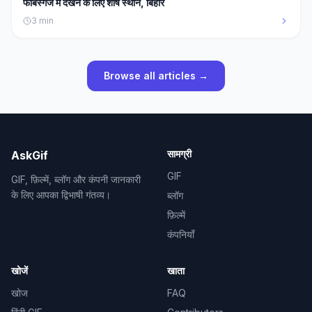
फोर्बेस्गंज में देखने के लिए शीर्ष स्थान, बिहार
3
min
Browse all articles →
सामग्री
AskGif
GIF
GIF, फ़िल्में, ब्लॉग और कंपनी जानकारी
के लिए आपका द्विभाषी गंतव्य।
ब्लॉग
फ़िल्में
कंपनियाँ
खोजें
खाता
खोज
FAQ