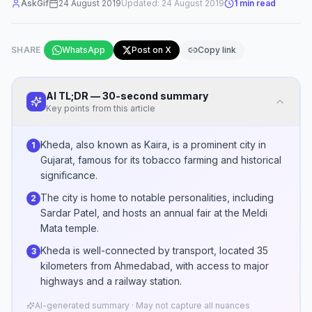
AskGif
24 August 2019
Updated:
24 August 2019
1
min read
SHARE
WhatsApp
Post on X
Copy link
AI TL;DR — 30-second summary
Key points from this article
Kheda, also known as Kaira, is a prominent city in
1
Gujarat, famous for its tobacco farming and historical
significance.
The city is home to notable personalities, including
2
Sardar Patel, and hosts an annual fair at the Meldi
Mata temple.
Kheda is well-connected by transport, located 35
3
kilometers from Ahmedabad, with access to major
highways and a railway station.
AI-generated summary · May not capture all nuances