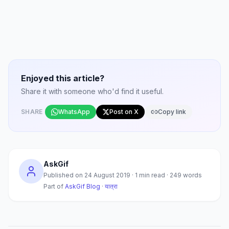
Enjoyed this article?
Share it with someone who'd find it useful.
SHARE
WhatsApp
Post on X
Copy link
AskGif
Published on
24 August 2019
·
1
min read ·
249
words
Part of
AskGif Blog
·
यात्रा