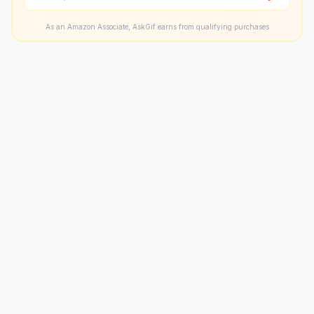
As an Amazon Associate, AskGif earns from qualifying purchases