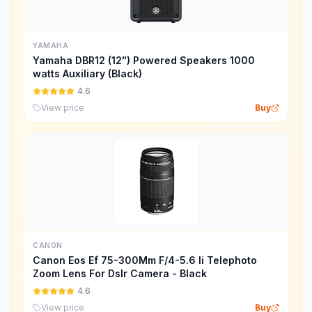
YAMAHA
Yamaha DBR12 (12") Powered Speakers 1000
watts Auxiliary (Black)
4.6
View price
Buy
CANON
Canon Eos Ef 75-300Mm F/4-5.6 Ii Telephoto
Zoom Lens For Dslr Camera - Black
4.6
View price
Buy